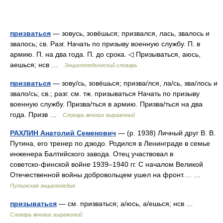
призваться
— зовусь, зовёшься; призвался, лась, звалось и
звалось; св. Разг. Начать по призыву военную службу. П. в
армию. П. на два года. П. до срока. ◁ Призываться, аюсь,
аешься; нсв …
Энциклопедический словарь
призваться
— зову/сь, зовёшься; призва/лся, ла/сь, зва/лось и
звало/сь; св.; разг. см. тж. призываться Начать по призыву
военную службу. Призва/ться в армию. Призва/ться на два
года. Призв …
Словарь многих выражений
РАХЛИН Анатолий Семенович
— (р. 1938) Личный друг В. В.
Путина, его тренер по дзюдо. Родился в Ленинграде в семье
инженера Балтийского завода. Отец участвовал в
советско‑финской войне 1939–1940 гг. С началом Великой
Отечественной войны добровольцем ушел на фронт.… …
Путинская энциклопедия
призываться
— см. призваться; а/юсь, а/ешься; нсв …
Словарь многих выражений