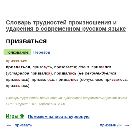
Словарь трудностей произношения и
ударения в современном русском языке
призваться
Толкование
Перевод
призваться
призв
а
ться
, призов
у
сь, призовётся;
прош.
призв
а
лся
(
устарелое
призвалс
я
), призвал
а
сь (
не рекомендуется
призв
а
лась), призвал
о
сь, призвал
и
сь (
допустимо
призв
а
лось,
призв
а
лись).
Словарь трудностей произношения и ударения в современном русском языке. -
СПб.: "Норинт".
.
К.С. Горбачевич
.
2000
.
Игры ⚽
Поможем написать курсовую
призвать
приземный